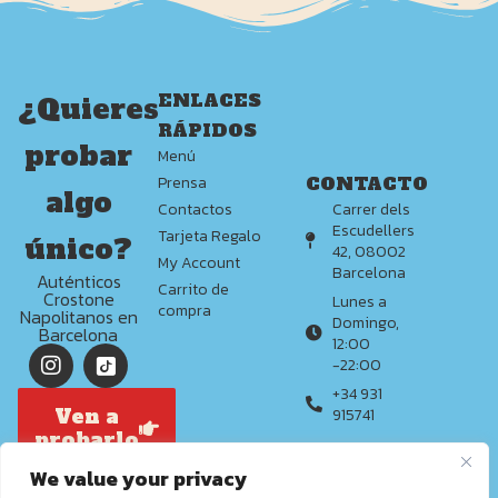
ENLACES
¿Quieres
RÁPIDOS
probar
Menú
CONTACTO
Prensa
algo
Carrer dels
Contactos
Escudellers
Tarjeta Regalo
único?
42, 08002
My Account
Barcelona
Auténticos
Carrito de
Crostone
Lunes a
compra
Napolitanos en
Domingo,
Barcelona
12:00
-22:00
+34 931
Ven a
915741
probarlo
We value your privacy